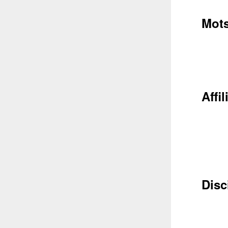
Mots
Conta
Affil
Récupéra
Disc