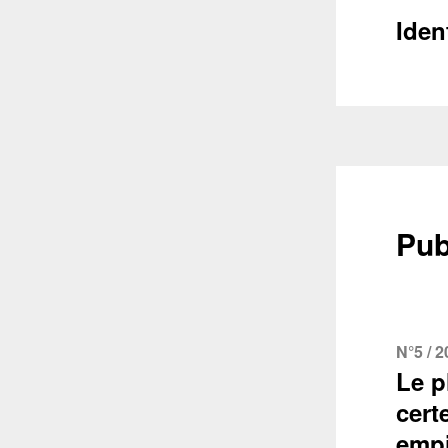
Iden
Pub
N°5 / 
Le p
cert
empi