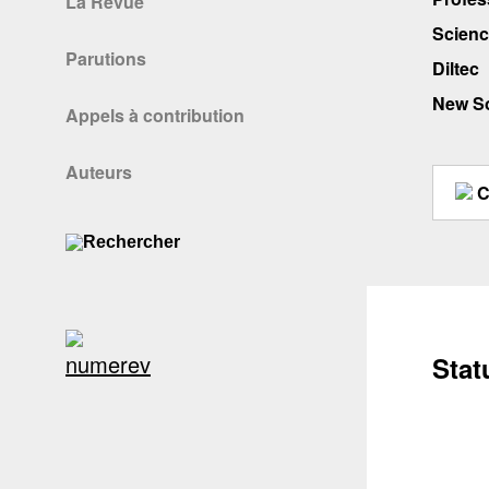
La Revue
Scienc
Parutions
Diltec
New So
Appels à contribution
Auteurs
C
Stat