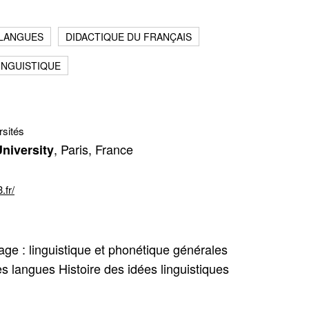
 LANGUES
DIDACTIQUE DU FRANÇAIS
LINGUISTIQUE
rsités
Fermer
, Paris, France
niversity
.fr/
ge : linguistique et phonétique générales
 langues Histoire des idées linguistiques