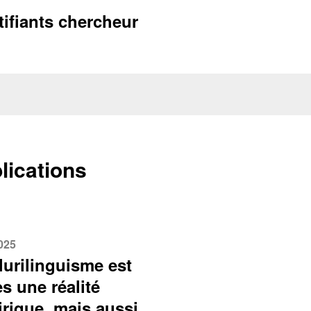
tifiants chercheur
lications
2025
lurilinguisme est
es une réalité
rique, mais aussi