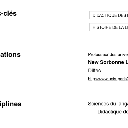
-clés
DIDACTIQUE DES
HISTOIRE DE LA 
cter
iations
Professeur des unive
New Sorbonne U
Diltec
tion de l'adresse e-mail
http://www.univ-paris3
iplines
Sciences du langa
— Didactique des