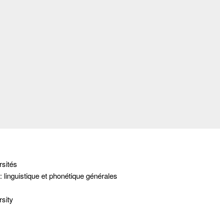
rsités
 linguistique et phonétique générales
sity