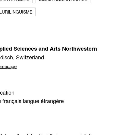
LURILINGUISME
pplied Sciences and Arts Northwestern
ndisch, Switzerland
homepage
Fermer
cation
 français langue étrangère