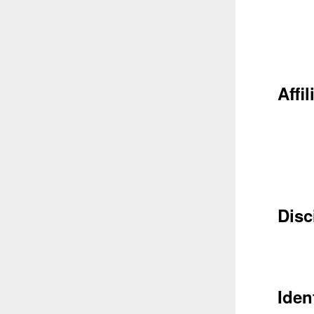
Affil
Conta
Récupéra
Disc
Iden