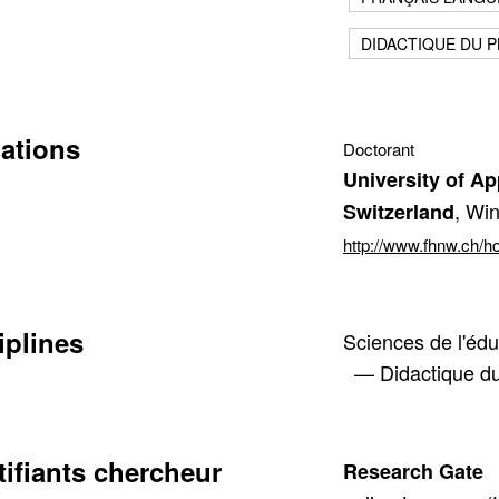
DIDACTIQUE DU P
iations
Doctorant
University of A
, Wi
Switzerland
http://www.fhnw.ch/
cter
tion de l'adresse e-mail
iplines
Sciences de l'édu
— Didactique du
tifiants chercheur
Research Gate