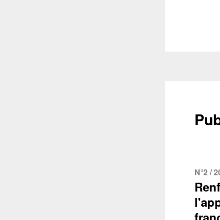
Pub
N°2 / 
Renf
l'ap
fran