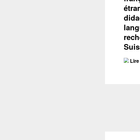
étra
dida
lang
rech
Suis
Lire 