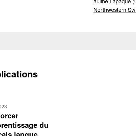
auline Lapaque (U
Northwestern Swi
lications
2023
orcer
prentissage du
çais langue