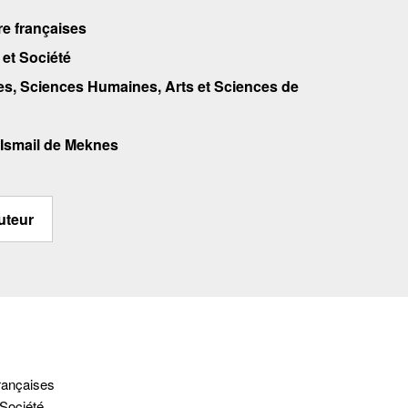
re françaises
et Société
res, Sciences Humaines, Arts et Sciences de
 Ismail de Meknes
uteur
françaises
Société