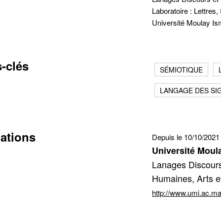
Laboratoire : Lettres
Université Moulay Is
-clés
cter
SÉMIOTIQUE
LANGAGE DES SI
tion de l'adresse e-mail
iations
Depuis le 10/10/2021
Université Moul
Lanages Discours 
Humaines, Arts e
http://www.umi.ac.ma