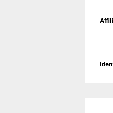
Récupéra
Affil
Iden