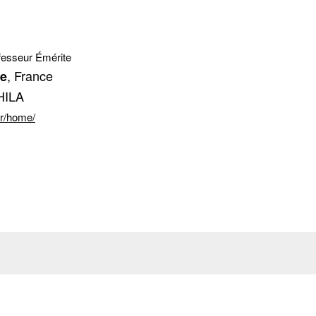
fesseur Émérite
, France
le
HILA
.fr/home/