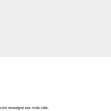
A
Fermer
ncore renseigné ses mots-clés.