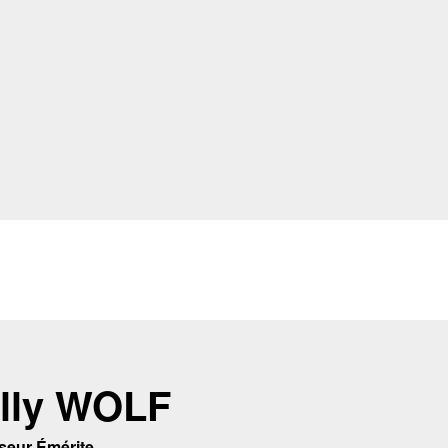
lly WOLF
seur Émérite