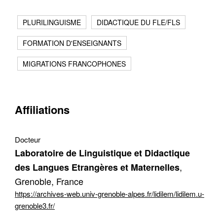
Contacter
Fermer
PLURILINGUISME
DIDACTIQUE DU FLE/FLS
FORMATION D'ENSEIGNANTS
Récupération de l'adresse e-mail
MIGRATIONS FRANCOPHONES
Affiliations
Docteur
Laboratoire de Linguistique et Didactique
,
des Langues Etrangères et Maternelles
Grenoble, France
https://archives-web.univ-grenoble-alpes.fr/lidilem/lidilem.u-
grenoble3.fr/