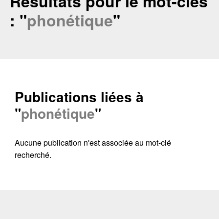
Résultats pour le mot-clés
: "
phonétique
"
Publications liées à
"
phonétique
"
Aucune publication n'est associée au mot-clé
Contacter
Fermer
recherché.
Récupération de l'adresse e-mail