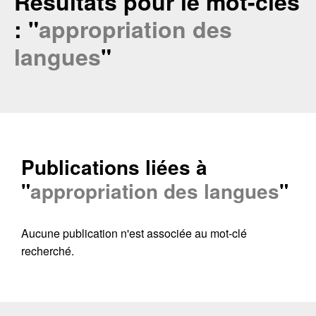
Résultats pour le mot-clés
: "
appropriation des
langues
"
Publications liées à
"
appropriation des langues
"
Contacter
Aucune publication n'est associée au mot-clé
Fermer
recherché.
Récupération de l'adresse e-mail