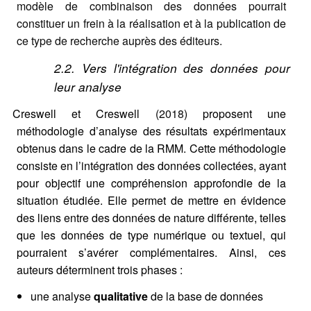
modèle de combinaison des données pourrait
constituer un frein à la réalisation et à la publication de
ce type de recherche auprès des éditeurs.
2.2. Vers l'intégration des données pour
Citer cet article
leur analyse
Creswell et Creswell (
2018
) proposent une
BELLET, P., SAMANIEGO CHO, J. A., DE KHOVRINE, 
méthodologie d’analyse des résultats expérimentaux
Contacter
OUHERROU, N., MAILLES VIARD METZ, S. (2023) La 
obtenus dans le cadre de la RMM. Cette méthodologie
méthodes mixtes à l'ère du numérique en Sciences Hu
consiste en l’intégration des données collectées, ayant
Sociales.
LHUMAINE
, (3).
https://doi.org/10.34745/n
Récupération de l'adresse e-mail
pour objectif une compréhension approfondie de la
situation étudiée. Elle permet de mettre en évidence
des liens entre des données de nature différente, telles
Copier dans votre presse-papier
que les données de type numérique ou textuel, qui
pourraient s’avérer complémentaires. Ainsi, ces
auteurs déterminent trois phases :
une analyse
qualitative
de la base de données