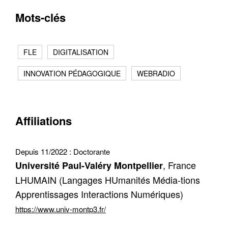
Mots-clés
FLE
DIGITALISATION
INNOVATION PÉDAGOGIQUE
WEBRADIO
Contacter
Fermer
Récupération de l'adresse e-mail
Affiliations
Depuis 11/2022 :
Doctorante
, France
Université Paul-Valéry Montpellier
LHUMAIN (Langages HUmanités Média-tions
Apprentissages Interactions Numériques)
https://www.univ-montp3.fr/