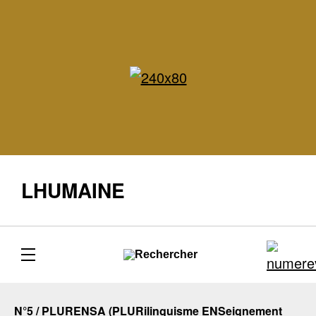
LHUMAINE
N°5 / PLURENSA (PLURilinguisme ENSeignement