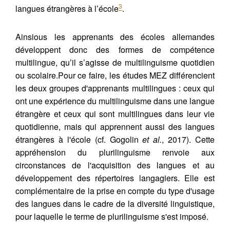
3
langues étrangères à l’école
.
GOGOLIN, I., BRANDT, H., DÜNKEL, N.,
KLINGER, T., PERSHINA, K., SCHNOOR, B.,
Ainsious les apprenants des écoles allemandes
TICHELOVEN, A., USANOVA, I. (2025)
Contacter
développent donc des formes de compétence
Fermer
Développement de la multittéracie au long
multilingue, qu’il s’agisse de multilinguisme quotidien
cours – Une étude longitudinale en
ou scolaire.Pour ce faire, les études MEZ différencient
Récupération de l'adresse e-mail
Allemagne.
LHUMAINE
, (5).
les deux groupes d'apprenants multilingues : ceux qui
https://doi.org/10.34745/numerev_2509
ont une expérience du multilinguisme dans une langue
étrangère et ceux qui sont multilingues dans leur vie
quotidienne, mais qui apprennent aussi des langues
Copier dans votre presse-papier
étrangères à l'école (cf. Gogolin
et al.
, 2017). Cette
appréhension du plurilinguisme renvoie aux
circonstances de l'acquisition des langues et au
développement des répertoires langagiers. Elle est
complémentaire de la prise en compte du type d'usage
des langues dans le cadre de la diversité linguistique,
pour laquelle le terme de plurilinguisme s'est imposé.